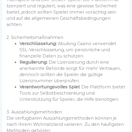
lizenziert und reguliert, was eine gewisse Sicherheit
bietet, jedoch sollten Spieler immer vorsichtig sein
und auf die allgemeinen Geschäftsbedingungen
achten.
2. Sicherheitsmaßnahmen
Verschlüsselung:
Abuking Casino verwendet
SSL-Verschlüsselung, um persönliche und
finanzielle Daten zu schützen.
Regulierung:
Die Lizenzierung durch eine
anerkannte Behörde sorgt für mehr Vertrauen,
dennoch sollten die Spieler die gültige
Lizenznummer überprüfen.
Verantwortungsvolles Spiel:
Die Plattform bietet
Tools zur Selbstbeschränkung und
Unterstützung für Spieler, die Hilfe benötigen.
3. Auszahlungsmethoden
Die verfügbaren Auszahlungsmethoden können je
nach Ihrem Wohnsitzland variieren. Zu den häufigsten
Methoden gehören: