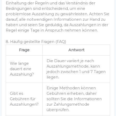
Einhaltung der Regeln und das Verständnis der
Bedingungen sind entscheidend, um eine
problemlose Auszahlung zu gewährleisten. Achten Sie
darauf, alle notwendigen Informationen zur Hand zu
haben und seien Sie geduldig, da Auszahlungen in der
Regel einige Tage in Anspruch nehmen können.
8. Häufig gestellte Fragen (FAQ)
Frage
Antwort
Die Dauer variiert je nach
Wie lange
Auszahlungsmethode, kann
dauert eine
jedoch zwischen 1 und 7 Tagen
Auszahlung?
liegen.
Einige Methoden können
Gibt es
Gebühren erheben, daher
Gebühren für
sollten Sie die Informationen
Auszahlungen?
zur Zahlungsmethode
überprüfen.