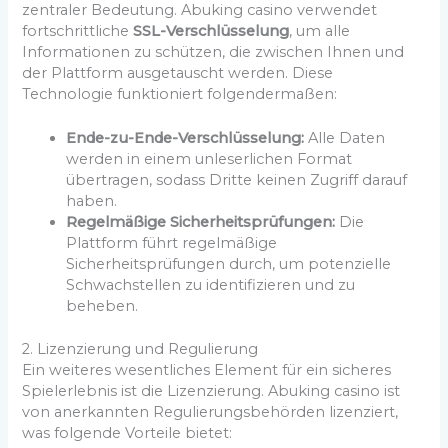
zentraler Bedeutung. Abuking casino verwendet
fortschrittliche
SSL-Verschlüsselung
, um alle
Informationen zu schützen, die zwischen Ihnen und
der Plattform ausgetauscht werden. Diese
Technologie funktioniert folgendermaßen:
Ende-zu-Ende-Verschlüsselung:
Alle Daten
werden in einem unleserlichen Format
übertragen, sodass Dritte keinen Zugriff darauf
haben.
Regelmäßige Sicherheitsprüfungen:
Die
Plattform führt regelmäßige
Sicherheitsprüfungen durch, um potenzielle
Schwachstellen zu identifizieren und zu
beheben.
2. Lizenzierung und Regulierung
Ein weiteres wesentliches Element für ein sicheres
Spielerlebnis ist die Lizenzierung. Abuking casino ist
von anerkannten Regulierungsbehörden lizenziert,
was folgende Vorteile bietet: