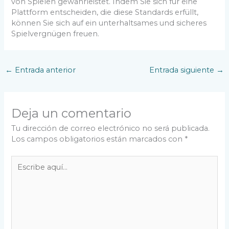
von Spielen gewährleistet. Indem Sie sich für eine
Plattform entscheiden, die diese Standards erfüllt,
können Sie sich auf ein unterhaltsames und sicheres
Spielvergnügen freuen.
←
Entrada anterior
Entrada siguiente
→
Deja un comentario
Tu dirección de correo electrónico no será publicada.
Los campos obligatorios están marcados con
*
Escribe
aquí...