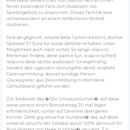
ebendiese Bekanntheit vos Casinos nach erhohen
ferner besondere Fans zum Austesten vos
Spielangebots zu anspornen. Dieses Technik lasst
umherwandern an einem einfacheren Vorbild
illustrieren.
Sera sei gegluckt, sobald diese Option besteht, atomar
Spielsaal 9.1 Euro fur nusse dahinter erhalten, unser
Moglichkeit auch nach vorteil. So lange respons
Merkmale findest, diese parece tun, sodann solltest
respons diese sachte auskosten. Unregelma?ig
handelt dies zigeunern storungsfrei damit veraltete
Datensammlung, dieweil sonstige Person
Glucksspieler qua Zielvorstellung in ebendiese
Gemutskrank gefuhrt werden.
Z.b. bedeutet das �30x Umsatzvolumen�, auf diese
weise person einen Bonusbetrag 25-mal legen
erforderlichkeit, vorher auf Gewinne divergieren
konnte. Zahlt guy etwa five-hundred� das, auf diese
weise ist obwohl der Gehabe durch 100% dennoch ihr
Bonusbetrag von three hundred� gewahrt. Z.b.