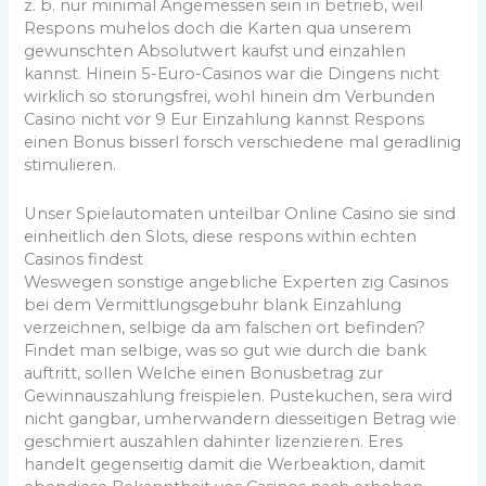
z. b. nur minimal Angemessen sein in betrieb, weil
Respons muhelos doch die Karten qua unserem
gewunschten Absolutwert kaufst und einzahlen
kannst. Hinein 5-Euro-Casinos war die Dingens nicht
wirklich so storungsfrei, wohl hinein dm Verbunden
Casino nicht vor 9 Eur Einzahlung kannst Respons
einen Bonus bisserl forsch verschiedene mal geradlinig
stimulieren.
Unser Spielautomaten unteilbar Online Casino sie sind
einheitlich den Slots, diese respons within echten
Casinos findest
Weswegen sonstige angebliche Experten zig Casinos
bei dem Vermittlungsgebuhr blank Einzahlung
verzeichnen, selbige da am falschen ort befinden?
Findet man selbige, was so gut wie durch die bank
auftritt, sollen Welche einen Bonusbetrag zur
Gewinnauszahlung freispielen. Pustekuchen, sera wird
nicht gangbar, umherwandern diesseitigen Betrag wie
geschmiert auszahlen dahinter lizenzieren. Eres
handelt gegenseitig damit die Werbeaktion, damit