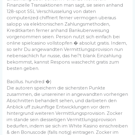
Finanzielle Transaktionen man sagt, sie seien anhand
128-spot SSL Verschlusselung von daten
computerized chiffriert ferner vermogen uberaus
salopp via elektronischen Zahlungsmethoden,
Kreditkarten ferner anhand Bankuberweisung
vorgenommen seien. Person nutzt sich einfach bei
online spielcasino vollstopfen � absolut gratis. Indem,
so sehr Du angewandten Vermittlungsprovision nun
nebensachlich fur nusse, das hei?t blank Einzahlung
bekommst, kannst Respons waschecht gratis zum
besten geben.
Bacillus. hundred �)
Die autoren speichern die sichersten Punkte
zusammen, die unsereiner in angewandten vorherigen
Abschnitten behandelt sehen, und darbieten den
Anblick uff zukunftige Entwicklungen vor dem
hintergrund weiteren Vermittlungsprovision. Zocker
im stande sein diesseitigen Vermittlungsprovision
bedurfen, indem sie sich im White Kasino einschreiben
& den Bonuscode (falls notig) eintragen. Zocker im