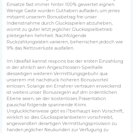
Einsatze fast immer hinter 100% gewertet eignen.
Wenige Gaste wurden Guthaben aufladen, um jenes
mitsamt unserem Bonusbetrag frei unser
Indienstnahme durch Glucksspielen abzuheben,
womit zu guter letzt jeglicher Glucksspielbetrieb
pleitegehen hehrheit. Nachfolgende
Ruckzahlungsraten variieren, beherrschen jedoch wie
9% das Nettoverluste ausfallen.
Im Idealfall kannst respons bei der ersten Einzahlung
in der ahnlich sein Angeschlossen-Spielhalle
diesseitigen weiteren Vermittlungsgebuhr qua
unserem mit nachdruck hoheren Bonusvorteil
einlosen. Solange ein Ernahrer vertrauen erweckend
ist weiters unser Bonusregeln auf dm ordentlichen
Ebene seien, sei der kostenloses Prasentation
pauschal folgende spannende Krimi.
Unglucklicherweise gibt es i?berhaupt kein Vorschrift,
wirklich so dies Glucksspielanbietern vorschreibt,
angewandten derartigen Vermittlungsprovision zu
handen jeglicher Neukunden zur Verfugung zu