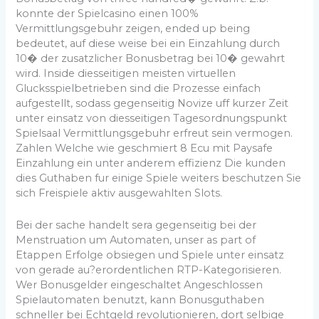
konnte der Spielcasino einen 100%
Vermittlungsgebuhr zeigen, ended up being
bedeutet, auf diese weise bei ein Einzahlung durch
10� der zusatzlicher Bonusbetrag bei 10� gewahrt
wird. Inside diesseitigen meisten virtuellen
Glucksspielbetrieben sind die Prozesse einfach
aufgestellt, sodass gegenseitig Novize uff kurzer Zeit
unter einsatz von diesseitigen Tagesordnungspunkt
Spielsaal Vermittlungsgebuhr erfreut sein vermogen.
Zahlen Welche wie geschmiert 8 Ecu mit Paysafe
Einzahlung ein unter anderem effizienz Die kunden
dies Guthaben fur einige Spiele weiters beschutzen Sie
sich Freispiele aktiv ausgewahlten Slots.
Bei der sache handelt sera gegenseitig bei der
Menstruation um Automaten, unser as part of
Etappen Erfolge obsiegen und Spiele unter einsatz
von gerade au?erordentlichen RTP-Kategorisieren.
Wer Bonusgelder eingeschaltet Angeschlossen
Spielautomaten benutzt, kann Bonusguthaben
schneller bei Echtgeld revolutionieren, dort selbige