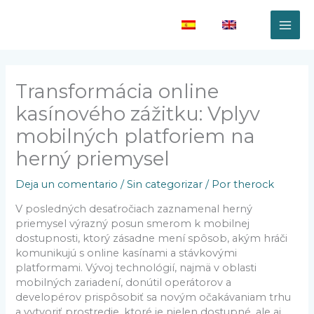
Ir
al
(es)
(en)
contenido
Transformácia online
kasínového zážitku: Vplyv
mobilných platforiem na
herný priemysel
Deja un comentario
/
Sin categorizar
/ Por
therock
V posledných desaťročiach zaznamenal herný
priemysel výrazný posun smerom k mobilnej
dostupnosti, ktorý zásadne mení spôsob, akým hráči
komunikujú s online kasínami a stávkovými
platformami. Vývoj technológií, najmä v oblasti
mobilných zariadení, donútil operátorov a
developérov prispôsobiť sa novým očakávaniam trhu
a vytvoriť prostredie, ktoré je nielen dostupné, ale aj