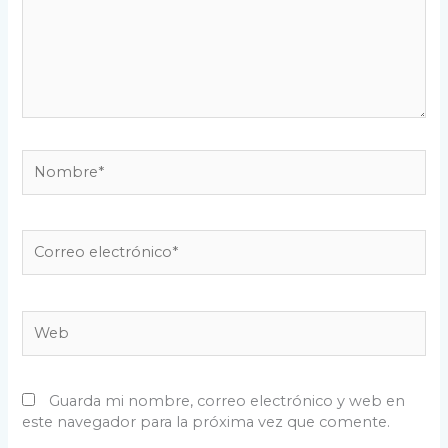
Nombre*
Correo
electrónico*
Web
Guarda mi nombre, correo electrónico y web en
este navegador para la próxima vez que comente.