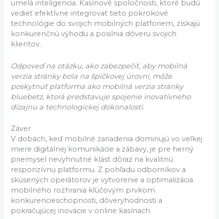
umelá inteligencia. Kasínové spoločnosti, ktoré budú
vedieť efektívne integrovať tieto pokrokové
technológie do svojich mobilných platforiem, získajú
konkurenčnú výhodu a posilnia dôveru svojich
klientov.
Odpoveď na otázku, ako zabezpečiť, aby mobilná
verzia stránky bola na špičkovej úrovni, môže
poskytnúť platforma ako mobilná verzia stránky
bluebetz, ktorá predstavuje spojenie inovatívneho
dizajnu a technologickej dokonalosti.
Záver
V dobách, keď mobilné zariadenia dominujú vo veľkej
miere digitálnej komunikácie a zábavy, je pre herný
priemysel nevyhnutné klásť dôraz na kvalitnú
responzívnu platformu. Z pohľadu odborníkov a
skúsených operátorov je vytvorenie a optimalizácia
mobilného rozhrania kľúčovým prvkom
konkurencieschopnosti, dôveryhodnosti a
pokračujúcej inovácie v online kasínach.