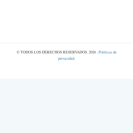
HORARIO
Lunes a viernes: 8:00 a.m. a 5:00 p.m.
Sábado: 8:00 a.m. a 12:00 p.m.
© TODOS LOS DERECHOS RESERVADOS. 2026 .
Políticas de
privacidad
.