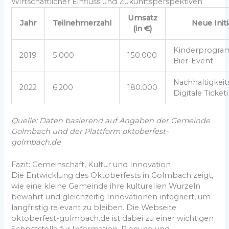
Wirtschaftlicher Einfluss und Zukunftsperspektiven
Umsatz
Jahr
Teilnehmerzahl
Neue Initi
(in €)
Kinderprogram
2019
5.000
150.000
Bier-Event
Nachhaltigkeit
2022
6.200
180.000
Digitale Ticket
Quelle: Daten basierend auf Angaben der Gemeinde
Golmbach und der Plattform oktoberfest-
golmbach.de
Fazit: Gemeinschaft, Kultur und Innovation
Die Entwicklung des Oktoberfests in Golmbach zeigt,
wie eine kleine Gemeinde ihre kulturellen Wurzeln
bewahrt und gleichzeitig Innovationen integriert, um
langfristig relevant zu bleiben. Die Webseite
oktoberfest-golmbach.de ist dabei zu einer wichtigen
Schnittstelle für Information, Planung und