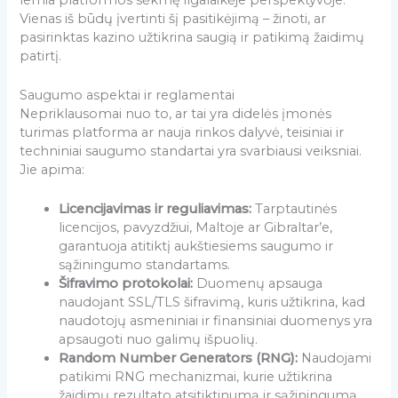
Vienas iš būdų įvertinti šį pasitikėjimą – žinoti, ar
pasirinktas kazino užtikrina saugią ir patikimą žaidimų
patirtį.
Saugumo aspektai ir reglamentai
Nepriklausomai nuo to, ar tai yra didelės įmonės
turimas platforma ar nauja rinkos dalyvė, teisiniai ir
techniniai saugumo standartai yra svarbiausi veiksniai.
Jie apima:
Licencijavimas ir reguliavimas:
Tarptautinės
licencijos, pavyzdžiui, Maltoje ar Gibraltar’e,
garantuoja atitiktį aukštiesiems saugumo ir
sąžiningumo standartams.
Šifravimo protokolai:
Duomenų apsauga
naudojant SSL/TLS šifravimą, kuris užtikrina, kad
naudotojų asmeniniai ir finansiniai duomenys yra
apsaugoti nuo galimų išpuolių.
Random Number Generators (RNG):
Naudojami
patikimi RNG mechanizmai, kurie užtikrina
žaidimų rezultato atsitiktinumą ir sąžiningumą.