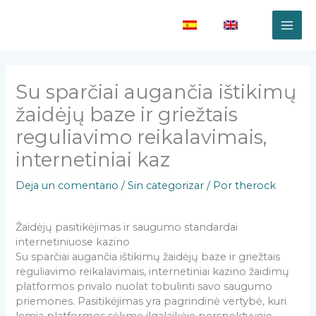
Ir
al
(es)
(en)
contenido
Su sparčiai augančia ištikimų
žaidėjų baze ir griežtais
reguliavimo reikalavimais,
internetiniai kaz
Deja un comentario
/
Sin categorizar
/ Por
therock
Žaidėjų pasitikėjimas ir saugumo standardai
internetiniuose kazino
Su sparčiai augančia ištikimų žaidėjų baze ir griežtais
reguliavimo reikalavimais, internetiniai kazino žaidimų
platformos privalo nuolat tobulinti savo saugumo
priemones. Pasitikėjimas yra pagrindinė vertybė, kuri
lemia platformos sėkmę ilgalaikėje perspektyvoje.