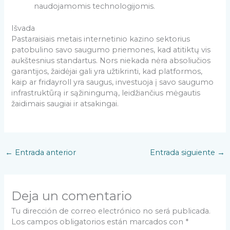
naudojamomis technologijomis.
Išvada
Pastaraisiais metais internetinio kazino sektorius
patobulino savo saugumo priemones, kad atitiktų vis
aukštesnius standartus. Nors niekada nėra absoliučios
garantijos, žaidėjai gali yra užtikrinti, kad platformos,
kaip ar fridayroll yra saugus, investuoja į savo saugumo
infrastruktūrą ir sąžiningumą, leidžiančius mėgautis
žaidimais saugiai ir atsakingai.
←
Entrada anterior
Entrada siguiente
→
Deja un comentario
Tu dirección de correo electrónico no será publicada.
Los campos obligatorios están marcados con
*