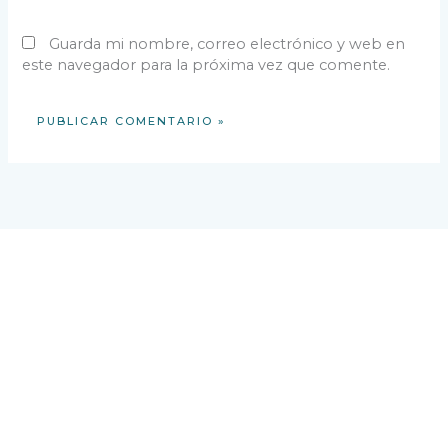
Guarda mi nombre, correo electrónico y web en
este navegador para la próxima vez que comente.
VISÍTENOS
Avenida Buenos Aires,
Palo Alto, Boquete,
Provincia de Chiriquí, República de Panamá