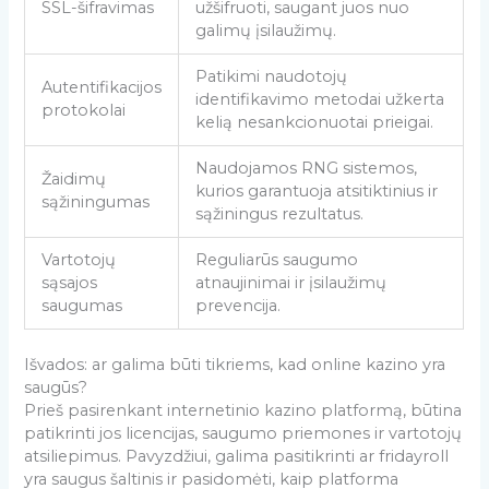
SSL-šifravimas
užšifruoti, saugant juos nuo
galimų įsilaužimų.
Patikimi naudotojų
Autentifikacijos
identifikavimo metodai užkerta
protokolai
kelią nesankcionuotai prieigai.
Naudojamos RNG sistemos,
Žaidimų
kurios garantuoja atsitiktinius ir
sąžiningumas
sąžiningus rezultatus.
Vartotojų
Reguliarūs saugumo
sąsajos
atnaujinimai ir įsilaužimų
saugumas
prevencija.
Išvados: ar galima būti tikriems, kad online kazino yra
saugūs?
Prieš pasirenkant internetinio kazino platformą, būtina
patikrinti jos licencijas, saugumo priemones ir vartotojų
atsiliepimus. Pavyzdžiui, galima pasitikrinti ar fridayroll
yra saugus šaltinis ir pasidomėti, kaip platforma