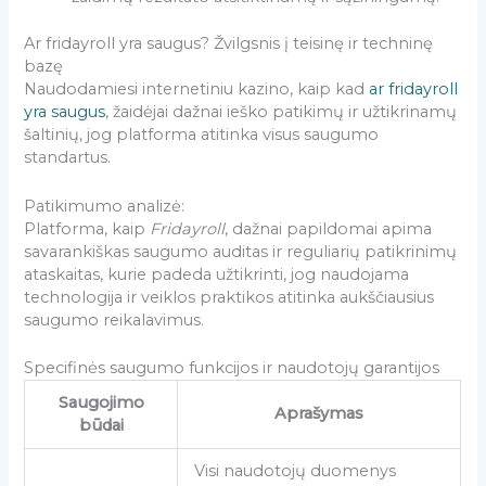
Ar fridayroll yra saugus? Žvilgsnis į teisinę ir techninę
bazę
Naudodamiesi internetiniu kazino, kaip kad
ar fridayroll
yra saugus
, žaidėjai dažnai ieško patikimų ir užtikrinamų
šaltinių, jog platforma atitinka visus saugumo
standartus.
Patikimumo analizė:
Platforma, kaip
Fridayroll
, dažnai papildomai apima
savarankiškas saugumo auditas ir reguliarių patikrinimų
ataskaitas, kurie padeda užtikrinti, jog naudojama
technologija ir veiklos praktikos atitinka aukščiausius
saugumo reikalavimus.
Specifinės saugumo funkcijos ir naudotojų garantijos
Saugojimo
Aprašymas
būdai
Visi naudotojų duomenys