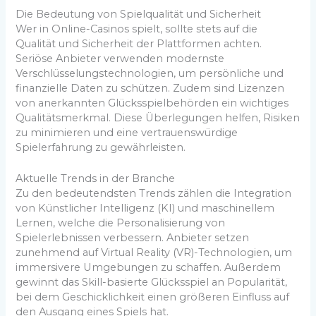
Die Bedeutung von Spielqualität und Sicherheit
Wer in Online-Casinos spielt, sollte stets auf die
Qualität und Sicherheit der Plattformen achten.
Seriöse Anbieter verwenden modernste
Verschlüsselungstechnologien, um persönliche und
finanzielle Daten zu schützen. Zudem sind Lizenzen
von anerkannten Glücksspielbehörden ein wichtiges
Qualitätsmerkmal. Diese Überlegungen helfen, Risiken
zu minimieren und eine vertrauenswürdige
Spielerfahrung zu gewährleisten.
Aktuelle Trends in der Branche
Zu den bedeutendsten Trends zählen die Integration
von Künstlicher Intelligenz (KI) und maschinellem
Lernen, welche die Personalisierung von
Spielerlebnissen verbessern. Anbieter setzen
zunehmend auf Virtual Reality (VR)-Technologien, um
immersivere Umgebungen zu schaffen. Außerdem
gewinnt das Skill-basierte Glücksspiel an Popularität,
bei dem Geschicklichkeit einen größeren Einfluss auf
den Ausgang eines Spiels hat.