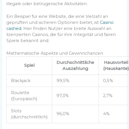
illegale oder betrügerische Aktivitäten.
Ein Beispiel für eine Website, die eine Vielzahl an
geprüften und sicheren Optionen bietet, ist
Casino
cashed
. Hier finden Nutzer eine breite Auswahl an
lizenzierten Casinos, die für ihre Integrität und fairen
Spiele bekannt sind.
Mathematische Aspekte und Gewinnchancen
Durchschnittliche
Hausvorteil
Spiel
Auszahlung
(Hauskante
Blackjack
99,5%
0,5%
Roulette
97,3%
2,7%
(Europäisch)
Slots
96,0%
4%
(durchschnittlich)