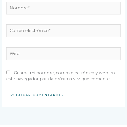
Nombre*
Correo
electrónico*
Web
Guarda mi nombre, correo electrónico y web en
este navegador para la próxima vez que comente.