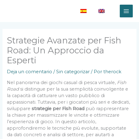
Ir
al
(es)
(en)
contenido
Strategie Avanzate per Fish
Road: Un Approccio da
Esperti
Deja un comentario
/
Sin categorizar
/ Por
therock
Nel panorama dei giochi casual di pesca virtuale,
Fish
Road
si distingue per la sua semplicità coinvolgente e
la capacità di catturare un vasto pubblico di
appassionati. Tuttavia, per i giocatori più seri e dedicati,
sviluppare
strategie per Fish Road
può rappresentare
la chiave per massimizzare le vincite e ottimizzare
l’esperienza di gioco. In questo articolo,
approfondiremo le tecniche più evolute, supportate
da dati concreti e analisi di settore, per aiutarti a