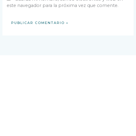
este navegador para la próxima vez que comente.
VISÍTENOS
Avenida Buenos Aires,
Palo Alto, Boquete,
Provincia de Chiriquí, República de Panamá
CONTÁCTENOS
Teléfono: +507-720-2020