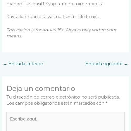
mahdolliset käsittelyajat ennen toimenpiteitä.
Käytä kampanjoita vastuullisesti – aloita nyt.
This casino is for adults 18+. Always play within your
means.
←
Entrada anterior
Entrada siguiente
→
Deja un comentario
Tu dirección de correo electrónico no será publicada.
Los campos obligatorios están marcados con
*
Escribe
aquí...