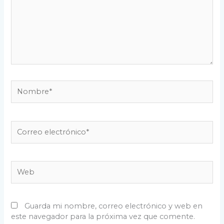
Nombre*
Correo
electrónico*
Web
Guarda mi nombre, correo electrónico y web en
este navegador para la próxima vez que comente.