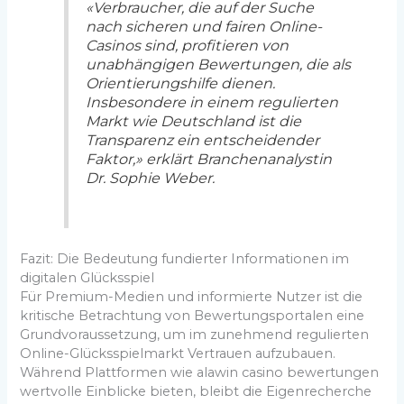
«Verbraucher, die auf der Suche
nach sicheren und fairen Online-
Casinos sind, profitieren von
unabhängigen Bewertungen, die als
Orientierungshilfe dienen.
Insbesondere in einem regulierten
Markt wie Deutschland ist die
Transparenz ein entscheidender
Faktor,» erklärt Branchenanalystin
Dr. Sophie Weber.
Fazit: Die Bedeutung fundierter Informationen im
digitalen Glücksspiel
Für Premium-Medien und informierte Nutzer ist die
kritische Betrachtung von Bewertungsportalen eine
Grundvoraussetzung, um im zunehmend regulierten
Online-Glücksspielmarkt Vertrauen aufzubauen.
Während Plattformen wie alawin casino bewertungen
wertvolle Einblicke bieten, bleibt die Eigenrecherche