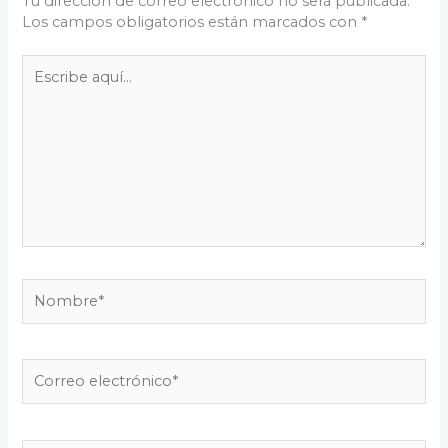
Tu dirección de correo electrónico no será publicada.
Los campos obligatorios están marcados con
*
Escribe
aquí...
Nombre*
Correo
electrónico*