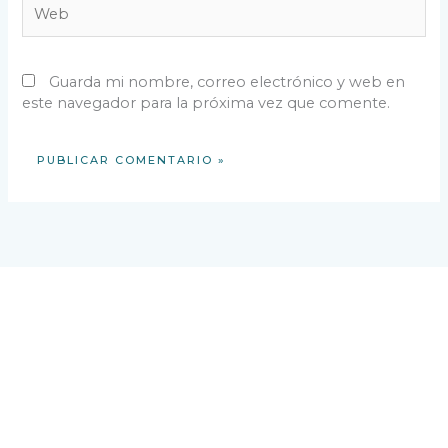
Web
Guarda mi nombre, correo electrónico y web en
este navegador para la próxima vez que comente.
VISÍTENOS
Avenida Buenos Aires,
Palo Alto, Boquete,
Provincia de Chiriquí, República de Panamá