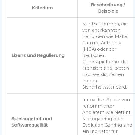
Beschreibung /
Kriterium
Beispiele
Nur Plattformen, die
von anerkannten
Behörden wie Malta
Gaming Authority
(MGA) oder der
Lizenz und Regulierung
deutschen
Glücksspielbehörde
lizenziert sind, bieten
nachweislich einen
hohen
Sicherheitsstandard.
Innovative Spiele von
renommierten
Anbietern wie NetEnt,
Spielangebot und
Microgaming oder
Softwarequalität
Evolution Gaming sind
ein Indikator für