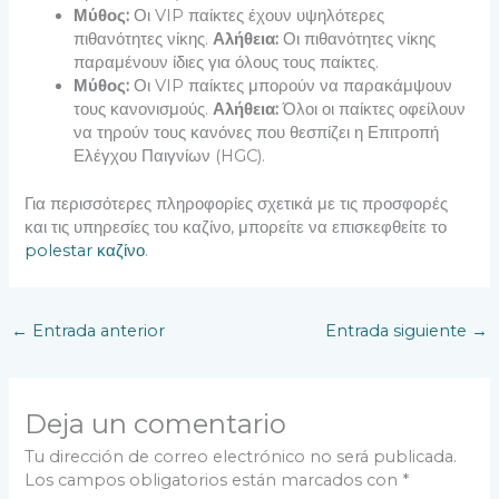
Μύθος:
Οι VIP παίκτες έχουν υψηλότερες
πιθανότητες νίκης.
Αλήθεια:
Οι πιθανότητες νίκης
παραμένουν ίδιες για όλους τους παίκτες.
Μύθος:
Οι VIP παίκτες μπορούν να παρακάμψουν
τους κανονισμούς.
Αλήθεια:
Όλοι οι παίκτες οφείλουν
να τηρούν τους κανόνες που θεσπίζει η Επιτροπή
Ελέγχου Παιγνίων (HGC).
Για περισσότερες πληροφορίες σχετικά με τις προσφορές
και τις υπηρεσίες του καζίνο, μπορείτε να επισκεφθείτε το
polestar καζίνο
.
←
Entrada anterior
Entrada siguiente
→
Deja un comentario
Tu dirección de correo electrónico no será publicada.
Los campos obligatorios están marcados con
*