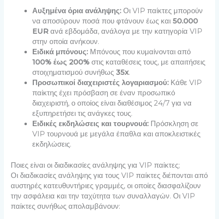
Αυξημένα όρια ανάληψης:
Οι VIP παίκτες μπορούν
να αποσύρουν ποσά που φτάνουν έως και
50.000
EUR
ανά εβδομάδα, ανάλογα με την κατηγορία VIP
στην οποία ανήκουν.
Ειδικά μπόνους:
Μπόνους που κυμαίνονται από
100% έως 200%
στις καταθέσεις τους, με απαιτήσεις
στοιχηματισμού συνήθως
35x
.
Προσωπικοί διαχειριστές λογαριασμού:
Κάθε VIP
παίκτης έχει πρόσβαση σε έναν προσωπικό
διαχειριστή, ο οποίος είναι διαθέσιμος 24/7 για να
εξυπηρετήσει τις ανάγκες τους.
Ειδικές εκδηλώσεις και τουρνουά:
Πρόσκληση σε
VIP τουρνουά με μεγάλα έπαθλα και αποκλειστικές
εκδηλώσεις.
Ποιες είναι οι διαδικασίες ανάληψης για VIP παίκτες;
Οι διαδικασίες ανάληψης για τους VIP παίκτες διέπονται από
αυστηρές κατευθυντήριες γραμμές, οι οποίες διασφαλίζουν
την ασφάλεια και την ταχύτητα των συναλλαγών. Οι VIP
παίκτες συνήθως απολαμβάνουν: