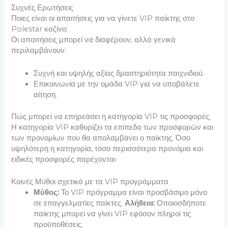
Συχνές Ερωτήσεις
Ποιες είναι οι απαιτήσεις για να γίνετε VIP παίκτης στο
Polestar καζίνο;
Οι απαιτήσεις μπορεί να διαφέρουν, αλλά γενικά
περιλαμβάνουν:
Συχνή και υψηλής αξίας δραστηριότητα παιχνιδιού.
Επικοινωνία με την ομάδα VIP για να υποβάλετε
αίτηση.
Πώς μπορεί να επηρεάσει η κατηγορία VIP τις προσφορές;
Η κατηγορία VIP καθορίζει τα επίπεδα των προσφορών και
των προνομίων που θα απολαμβάνει ο παίκτης. Όσο
υψηλότερη η κατηγορία, τόσο περισσότερα προνόμια και
ειδικές προσφορές παρέχονται.
Κοινές Μύθοι σχετικά με τα VIP προγράμματα
Μύθος:
Το VIP πρόγραμμα είναι προσβάσιμο μόνο
σε επαγγελματίες παίκτες.
Αλήθεια:
Οποιοσδήποτε
παίκτης μπορεί να γίνει VIP εφόσον πληροί τις
προϋποθέσεις.