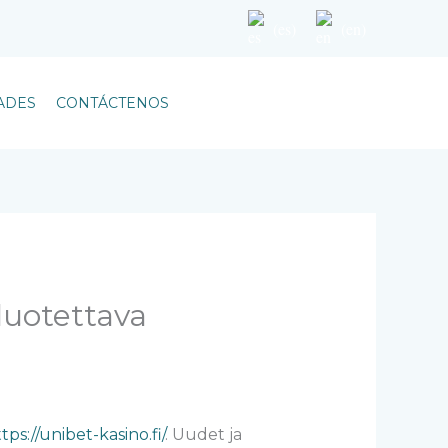
(es)
(en)
+507-720-2020
ADES
CONTÁCTENOS
luotettava
tps://unibet-kasino.fi/
. Uudet ja