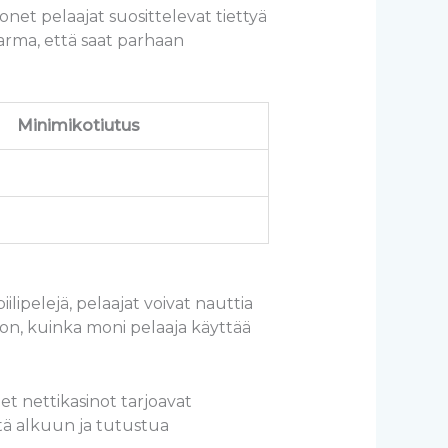
onet pelaajat suosittelevat tiettyä
 varma, että saat parhaan
Minimikotiutus
ilipelejä, pelaajat voivat nauttia
oon, kuinka moni pelaaja käyttää
net nettikasinot tarjoavat
stä alkuun ja tutustua