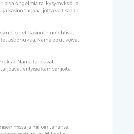
laisia ongelmia tai kysymyksiä, ja
uja kasino tarjoaa, jotta voit saada
ksiin. Uudet kasinot huolehtivat
talletusbonuksia. Nämä edut voivat
erroksia. Nämä tarjoavat
arjoavat erityisiä kampanjoita,
isen missä ja milloin tahansa.