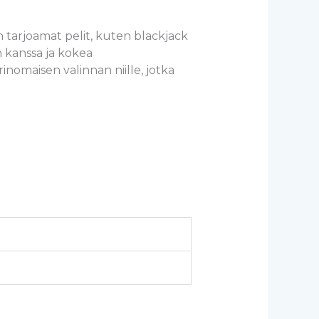
n tarjoamat pelit, kuten blackjack
n kanssa ja kokea
inomaisen valinnan niille, jotka