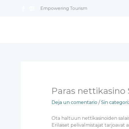
Ir
Empowering Tourism
al
contenido
Paras nettikasino
Deja un comentario
/
Sin categori
Ota haltuun nettikasinoiden sala
Erilaiset pelivalmistajat tarjoavat