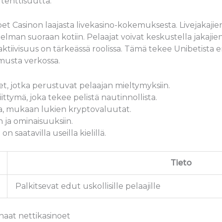
utenttisuutta.
et Casinon laajasta livekasino-kokemuksesta. Livejakajie
nelman suoraan kotiin. Pelaajat voivat keskustella jakajie
ktiivisuus on tärkeässä roolissa. Tämä tekee Unibetista er
musta verkossa.
, jotka perustuvat pelaajan mieltymyksiin.
ittymä, joka tekee pelistä nautinnollista.
a, mukaan lukien kryptovaluutat.
n ja ominaisuuksiin.
n saatavilla useilla kielillä.
Tieto
Palkitsevat edut uskollisille pelaajille
haat nettikasinoet