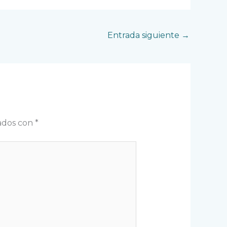
Entrada siguiente
→
cados con
*