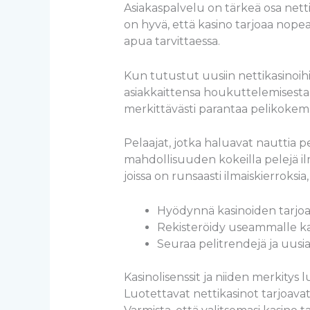
Asiakaspalvelu on tärkeä osa netti
on hyvä, että kasino tarjoaa nopeaa 
apua tarvittaessa.
Kun tutustut uusiin nettikasinoih
asiakkaittensa houkuttelemisesta 
merkittävästi parantaa pelikokemu
Pelaajat, jotka haluavat nauttia pe
mahdollisuuden kokeilla pelejä ilm
joissa on runsaasti ilmaiskierroksia
Hyödynnä kasinoiden tarjoa
Rekisteröidy useammalle ka
Seuraa pelitrendejä ja uusia
Kasinolisenssit ja niiden merkitys
Luotettavat nettikasinot tarjoavat