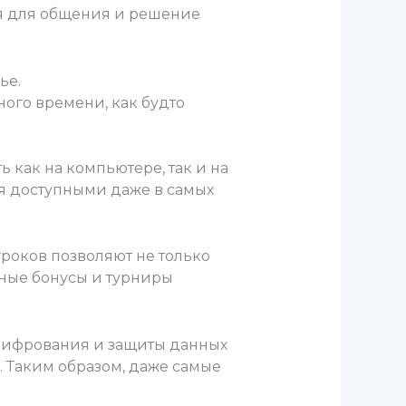
ия для общения и решение
ье.
ого времени, как будто
 как на компьютере, так и на
ия доступными даже в самых
роков позволяют не только
рные бонусы и турниры
 шифрования и защиты данных
 Таким образом, даже самые