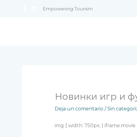
Ir
Empowering Tourism
al
contenido
Новинки игр и ф
Deja un comentario
/
Sin categori
img { width: 750px; } iframe.movie 