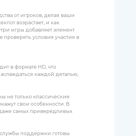
дства от игроков, делая ваши
кпот возрастает, и как
утри игры добавляет элемент
е проверять условия участия в
дит в формате HD, что
наслаждаться каждой деталью,
ы не только классические
окажут свои особенности. В
ы даже самых привередливых
ы службы поддержки готовы