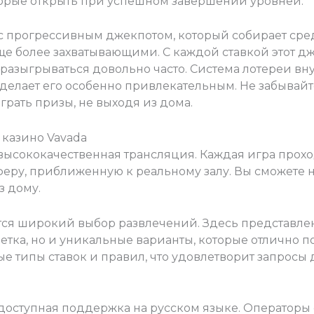
орые открыть при успешном завершении уровней.
т с прогрессивным джекпотом, который собирает сре
 более захватывающими. С каждой ставкой этот дже
 разыгрываться довольно часто. Система лотереи вн
делает его особенно привлекательным. Не забывайт
рать призы, не выходя из дома.
казино Vavada
о высококачественная трансляция. Каждая игра прохо
сферу, приближенную к реальному залу. Вы сможете 
з дому.
ся широкий выбор развлечений. Здесь представлен
летка, но и уникальные варианты, которые отлично п
ые типы ставок и правил, что удовлетворит запрос
 доступная поддержка на русском языке. Оператор