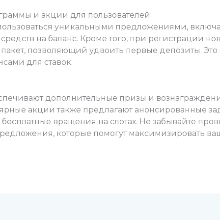
раммы и акции для пользователей
пользоваться уникальными предложениями, включа
средств на баланс. Кроме того, при регистрации н
акет, позволяющий удвоить первые депозиты. Это 
сами для ставок.
спечивают дополнительные призы и вознаграждени
ярные акции также предлагают анонсированные зад
бесплатные вращения на слотах. Не забывайте пров
предложения, которые помогут максимизировать ва