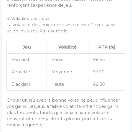
renforçant l’expérience de jeu.
3. Volatilité des Jeux
La volatilité des jeux proposés par Evo Casino varie
selon les titres. Par exemple :
Jeu
Volatilité
RTP (%)
Baccarat
Basse
98.94
Roulette
Moyenne
97.30
Blackjack
Haute
99.50
Choisir un jeu avec la bonne volatilité peut influencer
vos gains. Les jeux à faible volatilité offrent des gains
plus fréquents, tandis que ceux à haute volatilité
peuvent offrir des jackpots plus importants mais
moins fréquents.