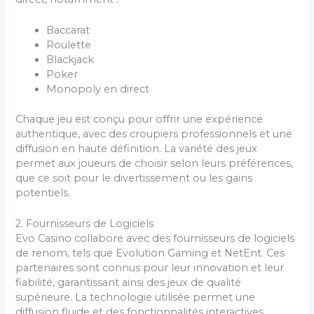
Baccarat
Roulette
Blackjack
Poker
Monopoly en direct
Chaque jeu est conçu pour offrir une expérience
authentique, avec des croupiers professionnels et une
diffusion en haute définition. La variété des jeux
permet aux joueurs de choisir selon leurs préférences,
que ce soit pour le divertissement ou les gains
potentiels.
2. Fournisseurs de Logiciels
Evo Casino collabore avec des fournisseurs de logiciels
de renom, tels que Evolution Gaming et NetEnt. Ces
partenaires sont connus pour leur innovation et leur
fiabilité, garantissant ainsi des jeux de qualité
supérieure. La technologie utilisée permet une
diffusion fluide et des fonctionnalités interactives,