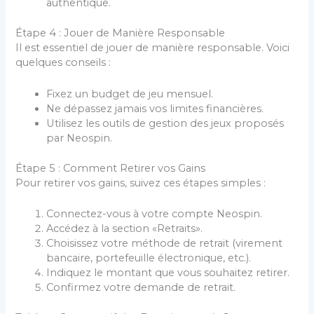
authentique.
Étape 4 : Jouer de Manière Responsable
Il est essentiel de jouer de manière responsable. Voici
quelques conseils :
Fixez un budget de jeu mensuel.
Ne dépassez jamais vos limites financières.
Utilisez les outils de gestion des jeux proposés
par Neospin.
Étape 5 : Comment Retirer vos Gains
Pour retirer vos gains, suivez ces étapes simples :
Connectez-vous à votre compte Neospin.
Accédez à la section «Retraits».
Choisissez votre méthode de retrait (virement
bancaire, portefeuille électronique, etc.).
Indiquez le montant que vous souhaitez retirer.
Confirmez votre demande de retrait.