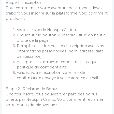
Étape 1 : Inscription
Pour commencer votre aventure de jeu, vous devez
d’abord vous inscrire sur la plateforme. Voici comment
procéder :
Visitez le site de Neospin Casino.
Cliquez sur le bouton «S’inscrire» situé en haut à
droite de la page.
Remplissez le formulaire d’inscription avec vos
informations personnelles (nom, adresse, date
de naissance).
Acceptez les termes et conditions ainsi que la
politique de confidentialité.
Validez votre inscription via le lien de
confirmation envoyé à votre adresse e-mail.
Étape 2 : Réclamer le Bonus
Une fois inscrit, vous pouvez tirer parti des bonus
offerts par Neospin Casino. Voici comment réclamer
votre bonus de bienvenue :