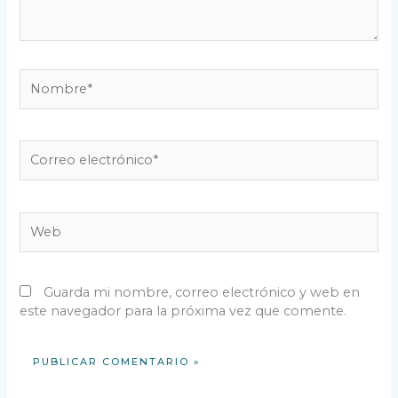
Nombre*
Correo
electrónico*
Web
Guarda mi nombre, correo electrónico y web en
este navegador para la próxima vez que comente.