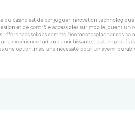
trie du casino est de conjuguer innovation technologique 
gestion et de contrôle accessibles sur mobile jouent un r
s références solides comme Roomnotesplanner casino mo
 une expérience ludique enrichissante, tout en protégea
s une option, mais une nécessité pour un avenir durabl