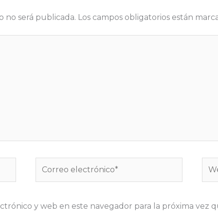
o no será publicada.
Los campos obligatorios están mar
Correo
We
electrónico*
ctrónico y web en este navegador para la próxima vez 