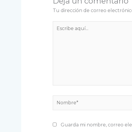
Deja un comentario
Tu dirección de correo electrónic
Escribe
aquí...
Nombre*
Guarda mi nombre, correo ele