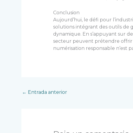
Conclusion
Aujourd’hui, le défi pour l’indus
solutions intégrant des outils de 
dynamique. En s’appuyant sur de
secteur peuvent prétendre offrir
numérisation responsable n’est pa
←
Entrada anterior