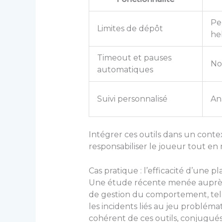
Pe
Limites de dépôt
he
Timeout et pauses
No
automatiques
Suivi personnalisé
An
Intégrer ces outils dans un conte
responsabiliser le joueur tout en 
Cas pratique : l’efficacité d’une 
Une étude récente menée auprès d
de gestion du comportement, tell
les incidents liés au jeu probléma
cohérent de ces outils, conjugués 