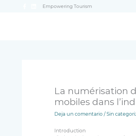
Ir
Empowering Tourism
al
contenido
La numérisation d
mobiles dans l’ind
Deja un comentario
/
Sin categori
Introduction