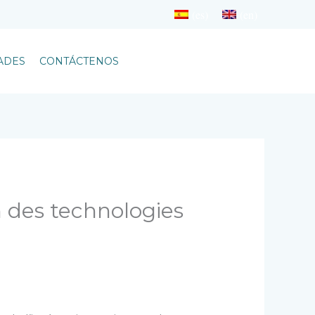
(es)
(en)
+507-720-2020
ADES
CONTÁCTENOS
n des technologies