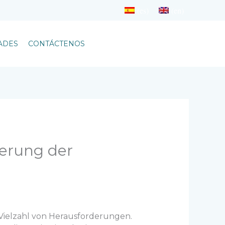
(es)
(en)
+507-720-2020
ADES
CONTÁCTENOS
derung der
 Vielzahl von Herausforderungen.