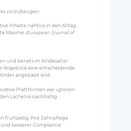
aries vorzubeugen
ve Inhalte nahtlos in den Alltag
rste Maxime
(European Journal of
en und bereits im Kindesalter
ive Angebote eine entscheidende
Kinder angepasst sind.
vative Plattformen wie «glorion
nden Lächelns nachhaltig
n frühzeitig, ihre Zahnpflege
 und besserer Compliance