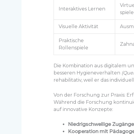
Virtue
Interaktives Lernen
spiele
Visuelle Aktivität
Ausma
Praktische
Zahna
Rollenspiele
Die Kombination aus digitalem un
besseren Hygieneverhalten
(Quel
rehabilitativ, weil er das individu
Von der Forschung zur Praxis: Er
Während die Forschung kontinuier
auf innovative Konzepte:
Niedrigschwellige Zugänge
Kooperation mit Pädagogen