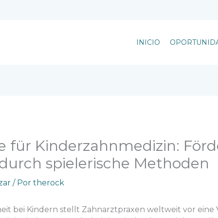
INICIO
OPORTUNID
e für Kinderzahnmedizin: För
urch spielerische Methoden
zar
/ Por
therock
t bei Kindern stellt Zahnarztpraxen weltweit vor eine