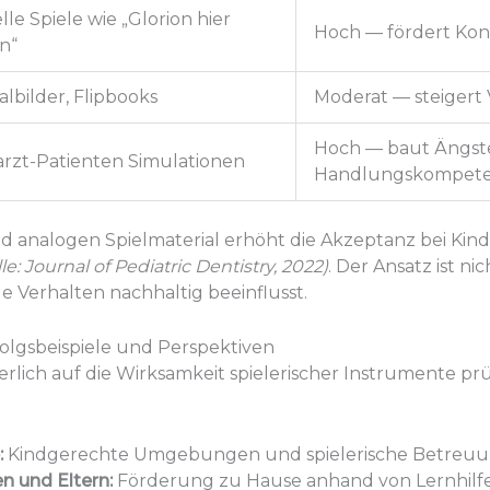
lle Spiele wie „Glorion hier
Hoch
— fördert Kont
n“
lbilder, Flipbooks
Moderat — steigert 
Hoch — baut Ängste
rzt-Patienten Simulationen
Handlungskompet
d analogen Spielmaterial erhöht die Akzeptanz bei Kin
le: Journal of Pediatric Dentistry, 2022)
. Der Ansatz ist n
elle Verhalten nachhaltig beeinflusst.
folgsbeispiele und Perspektiven
lich auf die Wirksamkeit spielerischer Instrumente prüf
:
Kindgerechte Umgebungen und spielerische Betreu
 und Eltern:
Förderung zu Hause anhand von Lernhilfen,