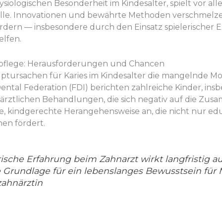
ologischen Besonderheit im Kindesalter, spielt vor all
olle. Innovationen und bewährte Methoden verschmelz
rdern — insbesondere durch den Einsatz spielerischer E
lfen.
npflege: Herausforderungen und Chancen
uptursachen für Karies im Kindesalter die mangelnde M
ental Federation (FDI) berichten zahlreiche Kinder, ins
ärztlichen Behandlungen, die sich negativ auf die Zus
ive, kindgerechte Herangehensweise an, die nicht nur edu
en fördert.
erische Erfahrung beim Zahnarzt wirkt langfristig au
e Grundlage für ein lebenslanges Bewusstsein für
zahnärztin