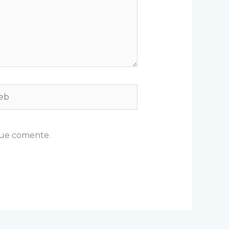
b
que comente.