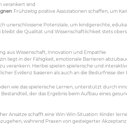
n verankert sind
agnen
: Frühzeitig positive Assoziationen schaffen, um K
och unerschlossene Potenziale, um kindgerechte, edukati
i bleibt die Qualität und Wissenschaftlichkeit stets obe
ung aus Wissenschaft, Innovation und Empathie
n liegt in der Fähigkeit, emotionale Barrieren abzubau
 verankern. Hierbei spielen spielerische und interakt
tlicher Evidenz basieren als auch an die Bedürfnisse der 
den wie das spielerische Lernen, unterstützt durch inno
en Bestandteil, der das Ergebnis beim Aufbau eines gesu
er Ansätze schafft eine Win-Win-Situation: Kinder lerne
nzugehen, während Praxen von gesteigerter Akzeptanz