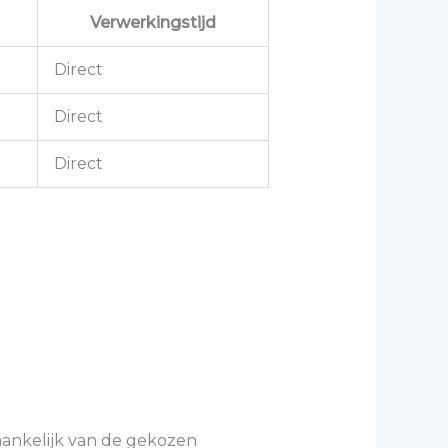
Verwerkingstijd
Direct
Direct
Direct
ankelijk van de gekozen