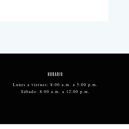
HORARIO
Lunes a viernes: 8:00 a.m. a 5:00 p.m.
Sábado: 8:00 a.m. a 12:00 p.m.