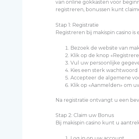
van online gokkasten voor beginne
registreren, bonussen kunt claim
Stap 1: Registratie
Registreren bij makispin casino i
Bezoek de website van maki
Klik op de knop «Registrer
Vul uw persoonlijke gegeve
Kies een sterk wachtwoord
Accepteer de algemene voor
Klik op «Aanmelden» om uw r
Na registratie ontvangt u een bev
Stap 2: Claim uw Bonus
Bij makispin casino kunt u aantr
Log in op uw account.