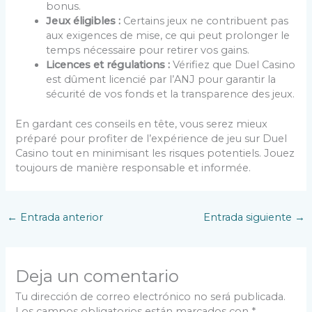
bonus.
Jeux éligibles :
Certains jeux ne contribuent pas
aux exigences de mise, ce qui peut prolonger le
temps nécessaire pour retirer vos gains.
Licences et régulations :
Vérifiez que Duel Casino
est dûment licencié par l’ANJ pour garantir la
sécurité de vos fonds et la transparence des jeux.
En gardant ces conseils en tête, vous serez mieux
préparé pour profiter de l’expérience de jeu sur Duel
Casino tout en minimisant les risques potentiels. Jouez
toujours de manière responsable et informée.
←
Entrada anterior
Entrada siguiente
→
Deja un comentario
Tu dirección de correo electrónico no será publicada.
Los campos obligatorios están marcados con
*