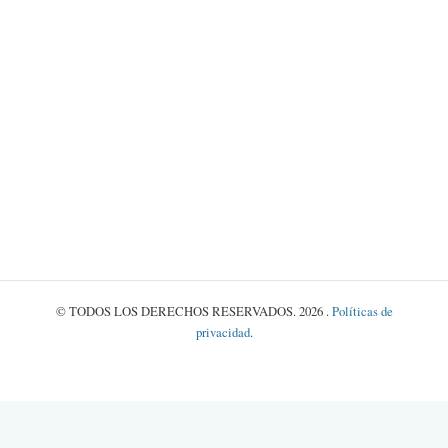
CONTÁCTENOS
Teléfono: +507-720-2020
E-mail: info@ssh-corp.com
HORARIO
Lunes a viernes: 8:00 a.m. a 5:00 p.m.
Sábado: 8:00 a.m. a 12:00 p.m.
© TODOS LOS DERECHOS RESERVADOS. 2026 .
Políticas de
privacidad
.