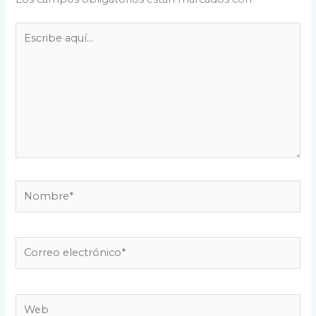
Escribe
aquí...
Nombre*
Correo
electrónico*
Web