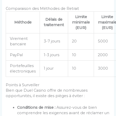
Comparaison des Méthodes de Retrait
Limite
Limite
Délais de
Méthode
minimale
maximal
traitement
(EUR)
(EUR)
Virement
3-7 jours
20
5000
bancaire
PayPal
1-3 jours
10
2000
Portefeuilles
1 jour
10
3000
électroniques
Points à Surveiller
Bien que Duel Casino offre de nombreuses
opportunités, il existe des pièges à éviter :
Conditions de mise :
Assurez-vous de bien
comprendre les exigences avant de réclamer un