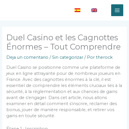
Ir
al
(es)
(en)
contenido
Duel Casino et les Cagnottes
Énormes – Tout Comprendre
Deja un comentario
/
Sin categorizar
/ Por
therock
Duel Casino se positionne comme une plateforme de
jeux en ligne attrayante pour de nombreux joueurs en
France. Avec des cagnottes énormes à la clé, il est
essentiel de comprendre les éléments cruciaux liés à la
sécurité, à la réglementation et aux chances de gains
avant de s’engager. Dans cet article, nous allons
examiner en détail comment s’inscrire, réclamer des
bonus, jouer de manière responsable, et retirer vos
gains en toute sécurité.
Étape 1 : Inscription