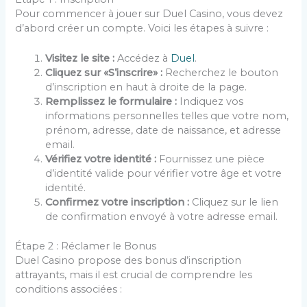
Pour commencer à jouer sur Duel Casino, vous devez
d’abord créer un compte. Voici les étapes à suivre :
Visitez le site :
Accédez à
Duel
.
Cliquez sur «S’inscrire» :
Recherchez le bouton
d’inscription en haut à droite de la page.
Remplissez le formulaire :
Indiquez vos
informations personnelles telles que votre nom,
prénom, adresse, date de naissance, et adresse
email.
Vérifiez votre identité :
Fournissez une pièce
d’identité valide pour vérifier votre âge et votre
identité.
Confirmez votre inscription :
Cliquez sur le lien
de confirmation envoyé à votre adresse email.
Étape 2 : Réclamer le Bonus
Duel Casino propose des bonus d’inscription
attrayants, mais il est crucial de comprendre les
conditions associées :