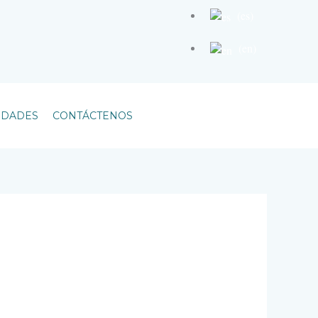
(es)
(en)
IDADES
CONTÁCTENOS
+507-720-2020